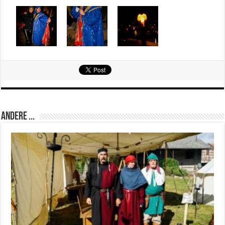
Andere ...