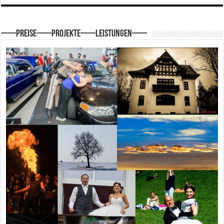
—–Preise—–Projekte—–Leistungen—–