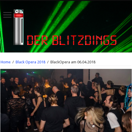
Home
/
Black Opera 2018
/
BlackOpera am 06.04.2018