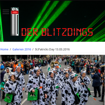
Home
/
Galerien 2016
/
St.Patricks Day 13.03.2016