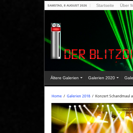
Startseite
Über M
SAMSTAG, 8 AUGUST 2026
Ältere Galerien
Galerien 2020
Gale
Home
/
Galerien 2018
/
Konzert Schandmaul a