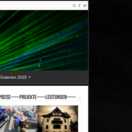
Galerien 2025
reise—–Projekte—–Leistungen—–