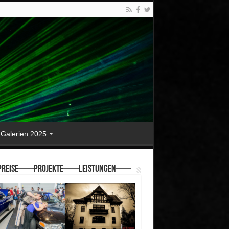
Galerien 2025
reise—–Projekte—–Leistungen—–