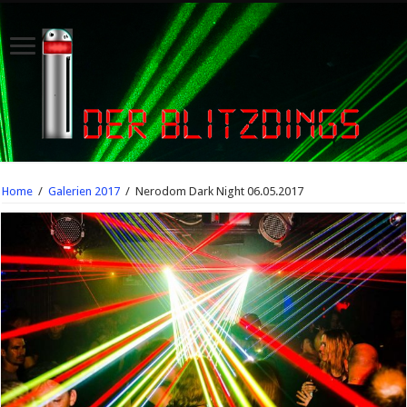
Home
/
Galerien 2017
/
Nerodom Dark Night 06.05.2017