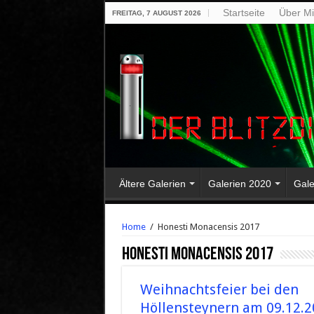
Startseite
Über M
FREITAG, 7 AUGUST 2026
Ältere Galerien
Galerien 2020
Gale
Home
/
Honesti Monacensis 2017
Honesti Monacensis 2017
Weihnachtsfeier bei den
Höllensteynern am 09.12.2