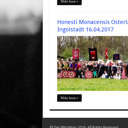
Mehr lesen »
Honesti Monacensis Osterl
Ingolstadt 16.04.2017
Mehr lesen »
© Der Blitzdings 2026, All Rights Reserved