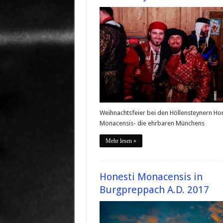
Weihnachtsfeier bei den Höllensteynern Hon
Monacensis- die ehrbaren Münchens
Mehr lesen »
Honesti Monacensis in
Burgpreppach A.D. 2017