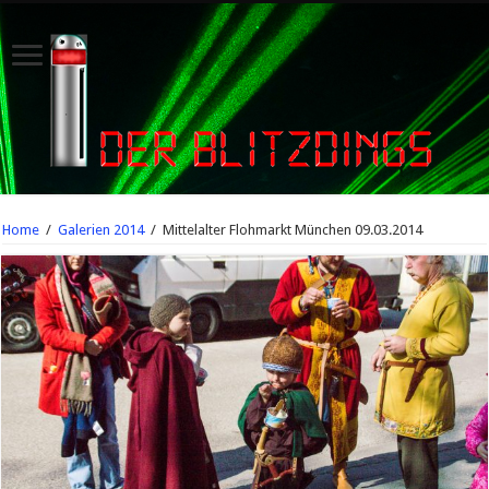
Home
/
Galerien 2014
/
Mittelalter Flohmarkt München 09.03.2014