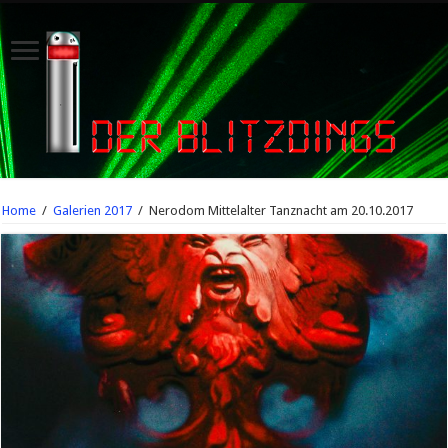
Home
/
Galerien 2017
/
Nerodom Mittelalter Tanznacht am 20.10.2017