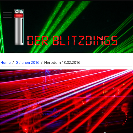
Home
/
Galerien 2016
/
Nerodom 13.02.2016