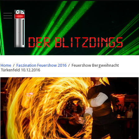
Home
/
Faszination Feuershow 2016
/
Feuershow Bergweihnacht
Türkenfeld 10.12.2016