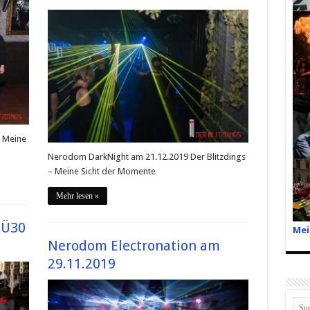
– Meine
Nerodom DarkNight am 21.12.2019 Der Blitzdings
– Meine Sicht der Momente
Mehr lesen »
 Ü30
Mei
Nerodom Electronation am
29.11.2019