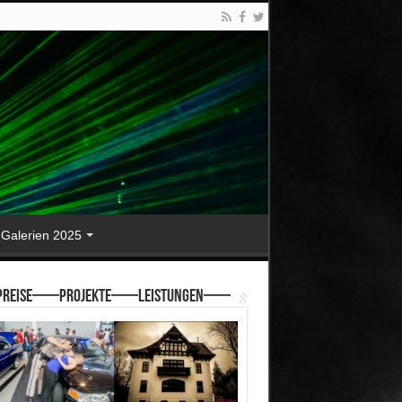
Galerien 2025
reise—–Projekte—–Leistungen—–