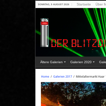
Startseite
Über M
SONNTAG, 9 AUGUST 2026
Ältere Galerien
Galerien 2020
Gale
Home
/
Galerien 2017
/
Mittelaltermarkt Haar