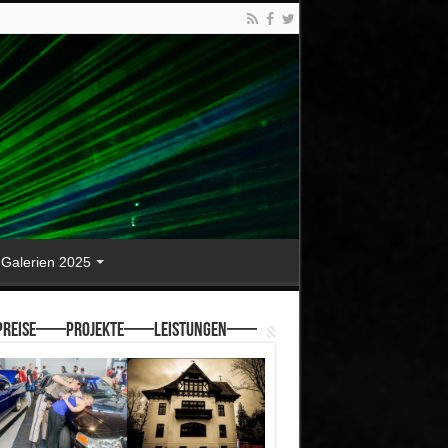
Galerien 2025
reise—–Projekte—–Leistungen—–