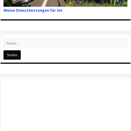
Meine Dienstleistungen für Sie