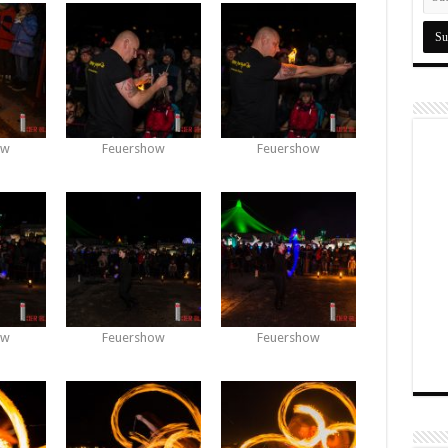
ow
Feuershow
Feuershow
ow
Feuershow
Feuershow