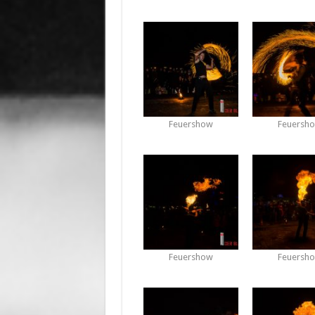
Feuershow
Feuersh
Feuershow
Feuersh