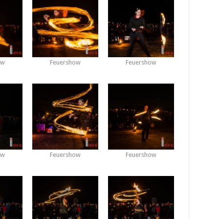
ow
Feuershow
Feuershow
ow
Feuershow
Feuershow