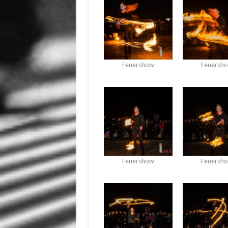
Feuershow
Feuersh
Feuershow
Feuersh