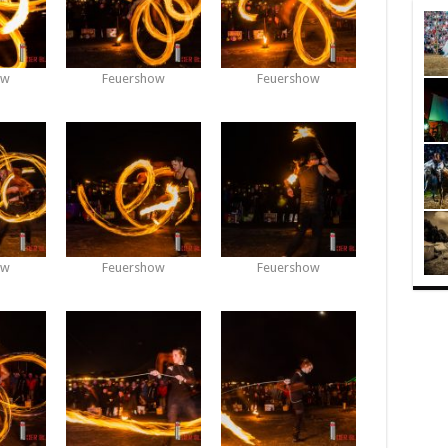
ow
Feuershow
Feuershow
ow
Feuershow
Feuershow