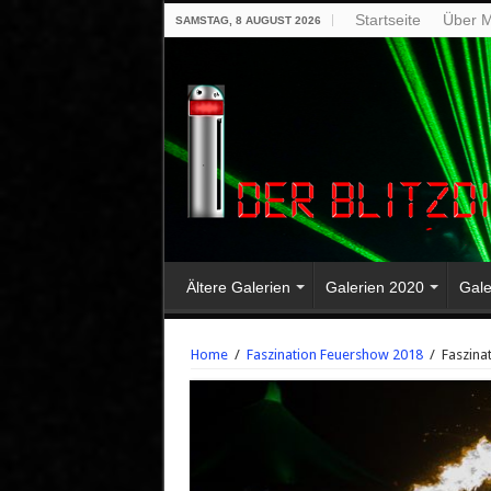
Startseite
Über M
SAMSTAG, 8 AUGUST 2026
Ältere Galerien
Galerien 2020
Gale
Home
/
Faszination Feuershow 2018
/
Faszina