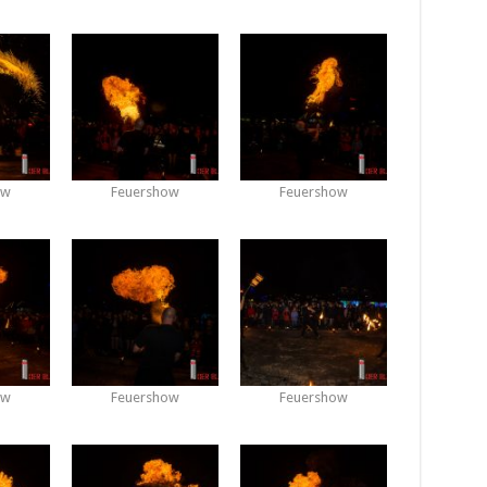
ow
Feuershow
Feuershow
ow
Feuershow
Feuershow