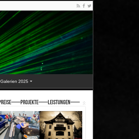
Galerien 2025
reise—–Projekte—–Leistungen—–