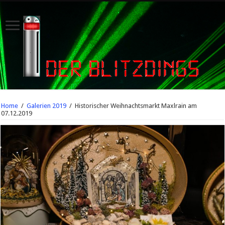
Home
/
Galerien 2019
/
Historischer Weihnachtsmarkt Maxlrain am
07.12.2019