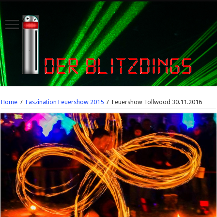
Home
/
Faszination Feuershow 2015
/
Feuershow Tollwood 30.11.2016