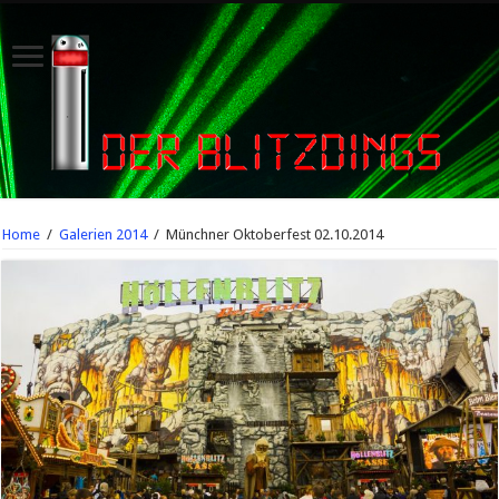
Home
/
Galerien 2014
/
Münchner Oktoberfest 02.10.2014