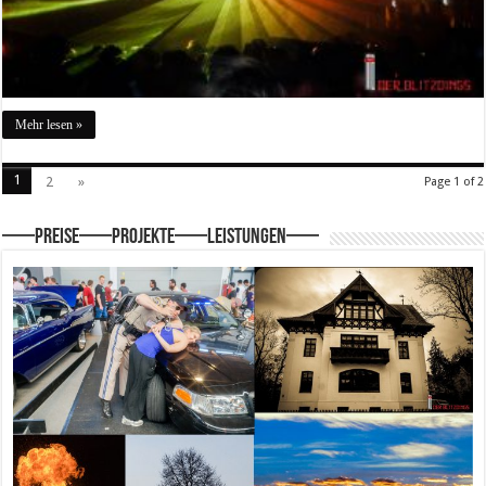
Mehr lesen »
1
2
»
Page 1 of 2
—–Preise—–Projekte—–Leistungen—–