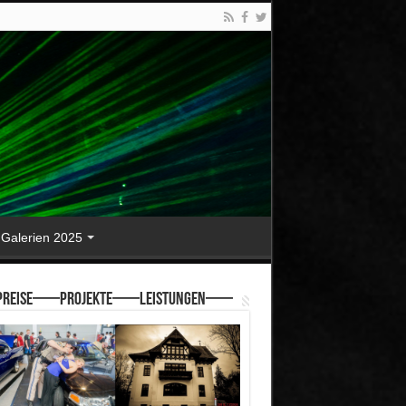
Galerien 2025
reise—–Projekte—–Leistungen—–