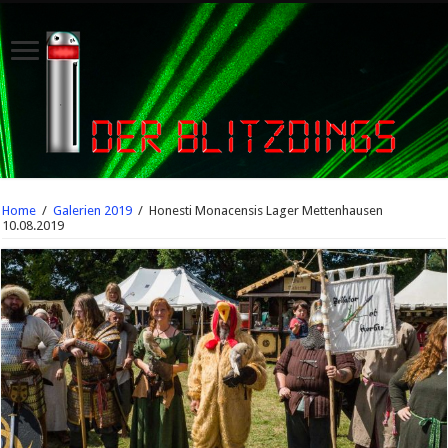
Home
/
Galerien 2019
/
Honesti Monacensis Lager Mettenhausen
10.08.2019