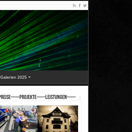
Galerien 2025
reise—–Projekte—–Leistungen—–