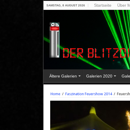
Startseite
Über M
SAMSTAG, 8 AUGUST 2026
Ältere Galerien
Galerien 2020
Gale
Home
/
Faszination Feuershow 2014
/
Feuersh