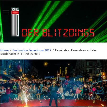
Home
/
Faszination Feuershow 2017
/
Faszination Feuershow auf der
Modenacht in FFB 20.05.2017