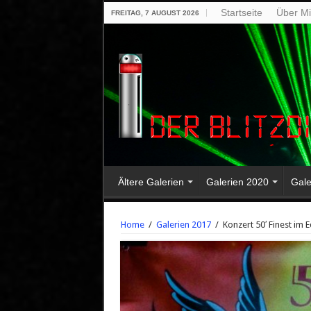
Startseite
Über M
FREITAG, 7 AUGUST 2026
Ältere Galerien
Galerien 2020
Gale
Home
/
Galerien 2017
/
Konzert 50′ Finest im 