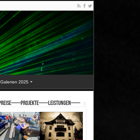
Galerien 2025
reise—–Projekte—–Leistungen—–