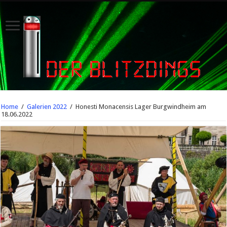
Home
/
Galerien 2022
/
Honesti Monacensis Lager Burgwindheim am
18.06.2022