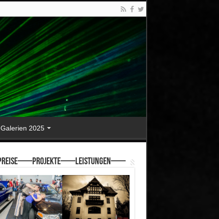
Galerien 2025
reise—–Projekte—–Leistungen—–