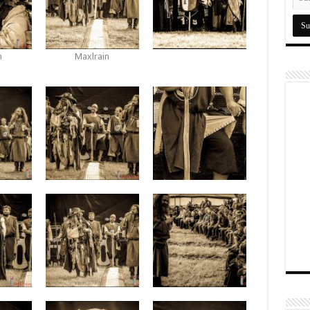
n
Maxlrain