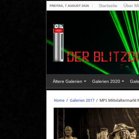
Startseite
Über M
FREITAG, 7 AUGUST 2026
Ältere Galerien
Galerien 2020
Gale
Home
/
Galerien 2017
/
MPS Mittelaltermarkt 