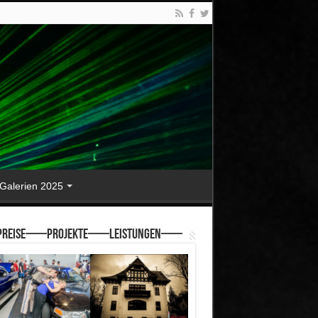
Galerien 2025
reise—–Projekte—–Leistungen—–