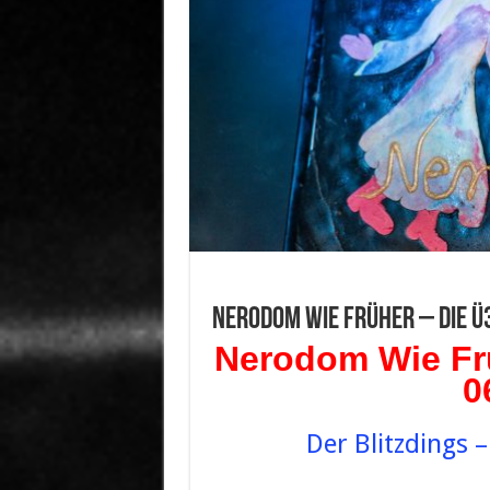
Nerodom Wie Früher – Die Ü
Nerodom Wie Frü
0
Der Blitzdings 