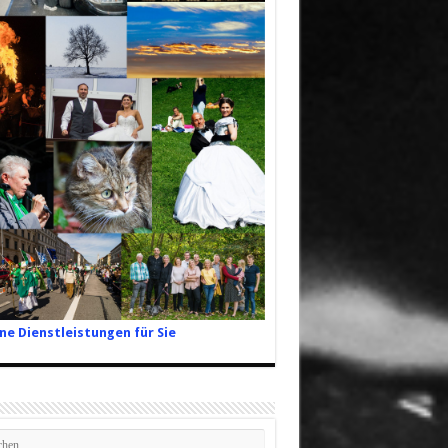
ne Dienstleistungen für Sie