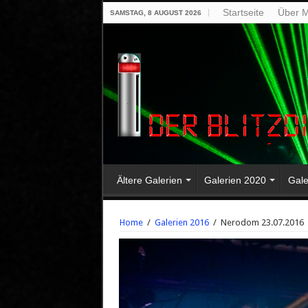
Startseite
Über M
SAMSTAG, 8 AUGUST 2026
Ältere Galerien
Galerien 2020
Gale
Home
/
Galerien 2016
/
Nerodom 23.07.2016