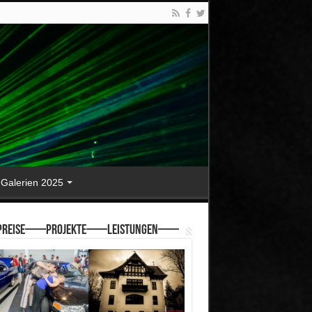
Galerien 2025
reise—–Projekte—–Leistungen—–