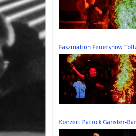
Faszination Feuershow Tol
Konzert Patrick Ganster-Ba