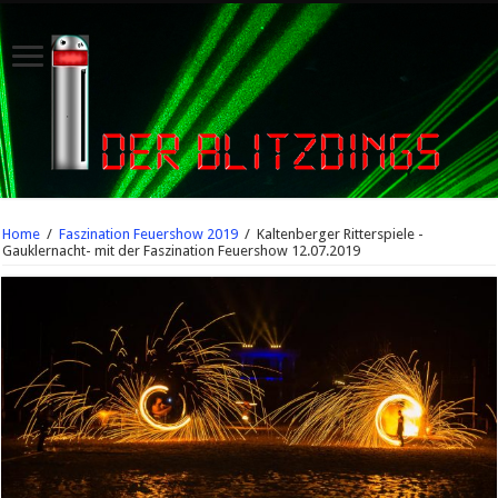
Home
/
Faszination Feuershow 2019
/
Kaltenberger Ritterspiele -
Gauklernacht- mit der Faszination Feuershow 12.07.2019