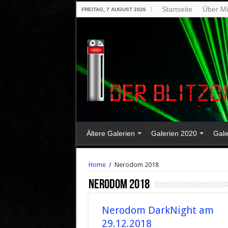
Startseite
Über M
FREITAG, 7 AUGUST 2026
Ältere Galerien
Galerien 2020
Gale
Home
/
Nerodom 2018
Nerodom 2018
Nerodom DarkNight am
29.12.2018