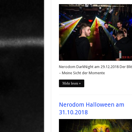
Nerodom DarkNight am 29.12.2018 Der Bli
– Meine Sicht der Momente
Mehr lesen »
Nerodom Halloween am
31.10.2018