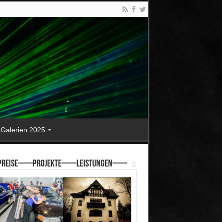
Galerien 2025
reise—–Projekte—–Leistungen—–