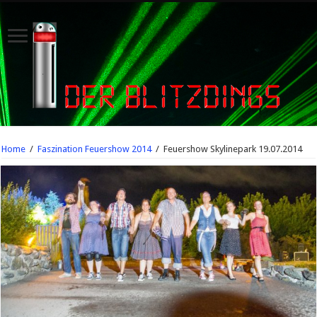
Home
/
Faszination Feuershow 2014
/
Feuershow Skylinepark 19.07.2014