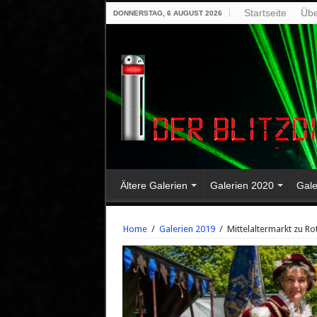
Startseite
Übe
DONNERSTAG, 6 AUGUST 2026
Ältere Galerien
Galerien 2020
Gale
Home
/
Galerien 2019
/
Mittelaltermarkt zu Ro