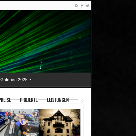
Galerien 2025
reise—–Projekte—–Leistungen—–