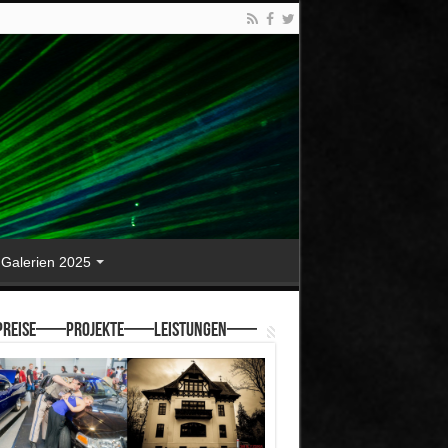
Galerien 2025
reise—–Projekte—–Leistungen—–